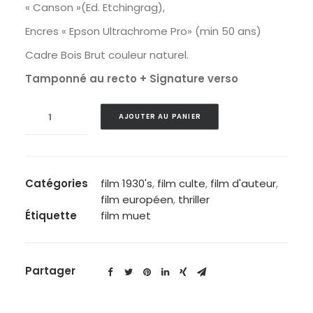
« Canson »(Ed. Etchingrag),
Encres « Epson Ultrachrome Pro» (min 50 ans)
Cadre Bois Brut couleur naturel.
Tamponné au recto + Signature verso
quantité
AJOUTER AU PANIER
de
M
-
1931
Catégories
film 1930's
,
film culte
,
film d'auteur
,
film européen
,
thriller
Étiquette
film muet
Partager